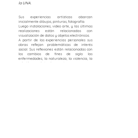
la UNA.
Sus experiencias artísticas abarcan
inicialmente dibujos, pinturas, fotografía.
Luego instalaciones, video arte, y las últimas
realizaciones están relacionadas con
visualización de datos y objetos electrónicos.
A partir de las experiencias personales sus
obras reflejan problemáticas de interés
social. Sus reflexiones están relacionadas con
los cambios de fines de siglo: las
enfermedades, la naturaleza, la violencia, la
relación con el otro, la muerte.
Todo esto bajo una mirada alerta sobre la
actualidad tecnológica y de las
comunicaciones y la incidencia en nuestro
planeta.
©
2022-2025
Mariela Farina